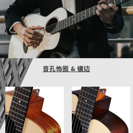
音孔饰圈 & 镶边