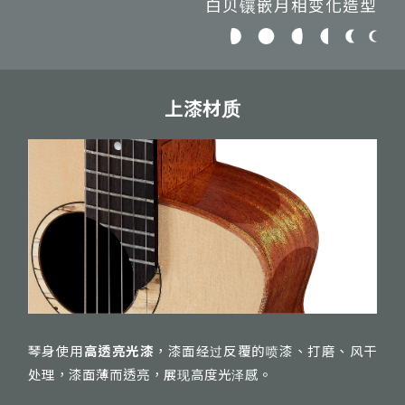
白贝镶嵌月相变化造型
上漆材质
琴身使用
高透亮光漆
，漆面经过反覆的喷漆、打磨、风干
处理，漆面薄而透亮，展现高度光泽感。