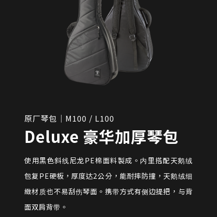
原厂琴包｜M100 / L100
Deluxe 豪华加厚琴包
使用黑色斜线尼龙PE棉面料製成。内里搭配天鹅绒
包复PE硬板，厚度达2公分，能耐摔防撞，天鹅绒细
緻材质也不易刮伤琴面。携带方式有侧边提把，与背
面双肩背带。