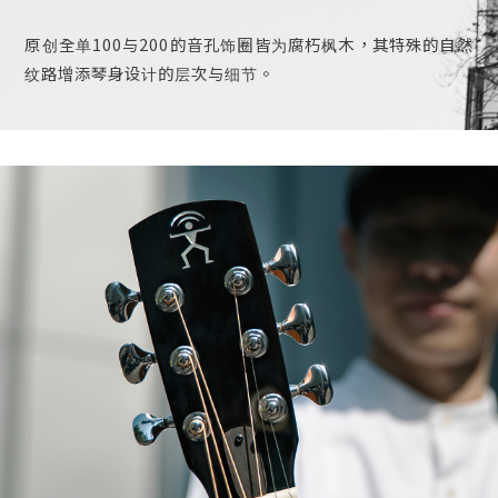
原创全单100与200的音孔饰圈皆为腐朽枫木，其特殊的自然
纹路增添琴身设计的层次与细节。