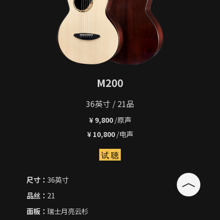
M200
36英寸 / 21品
¥ 9,800
/原声
¥ 10,800
/电声
试 聴
尺寸：
36英寸
品丝：
21
面板：
瑞士月亮云杉