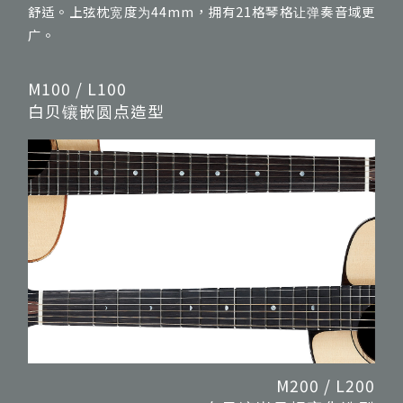
舒适。上弦枕宽度为44mm，拥有21格琴格让弹奏音域更
广。
M100 / L100
白贝镶嵌圆点造型
M200 / L200