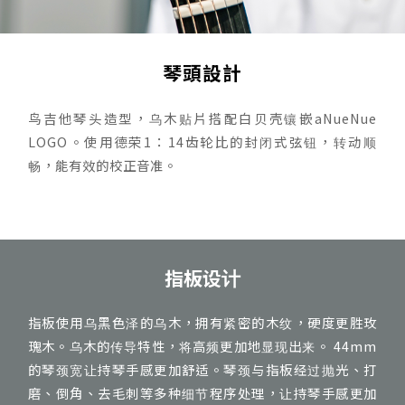
琴頭設計
鸟吉他琴头造型，乌木贴片搭配白贝壳镶嵌aNueNue
LOGO。使用德荣1：14齿轮比的封闭式弦钮，转动顺
畅，能有效的校正音准。
指板设计
指板使用乌黑色泽的乌木，拥有紧密的木纹，硬度更胜玫
瑰木。乌木的传导特性，将高频更加地显现出来。 44mm
的琴颈宽让持琴手感更加舒适。琴颈与指板经过抛光、打
磨、倒角、去毛刺等多种细节程序处理，让持琴手感更加