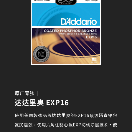
原厂琴弦｜
达达里奥 EXP16
使用美国製弦品牌达达里奥的EXP16顶级磷青铜包
复民谣弦，使用六角柱蕊心及EXP防锈涂层技术，使​​