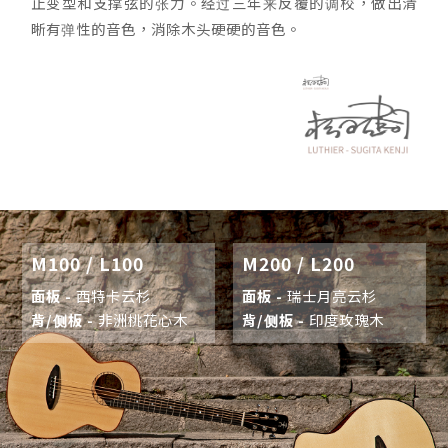
止变型和支撑弦的张力。经过三年来反覆的调校，做出清
晰有弹性的音色，消除木头硬硬的音色。
M100 / L100
M200 / L200
面板 -
西特卡云杉
面板 -
瑞士月亮云杉
背/侧板 -
非洲桃花心木
背/侧板 -
印度玫瑰木