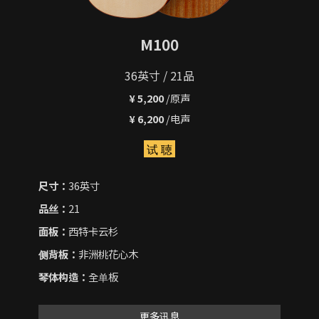
M100
36英寸 / 21品
¥ 5,200
/原声
¥ 6,200
/电声
试 聴
尺寸：
36英寸
品丝：
21
面板：
西特卡云杉
侧背板：
非洲桃花心木
琴体构造：
全单板
更多讯息