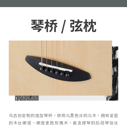
琴桥 / 弦枕
鸟吉他定制的造型琴桥，使用乌黑色泽的乌木，拥有紧密
的木纹硬度，硬度更胜玫瑰木，能支撑琴的后段琴弦张