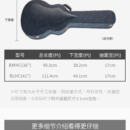
型号
总长度(约)
下宽度(约)
侧面宽(约)
BMHC(36")
99.3cm
38.2cm
17cm
BLHC(41")
111.4cm
44.1cm
17cm
※尺寸皆为水平手工测量，因测量方式、布料弹性、测量起
点等因素，与实际尺寸略有
误差尺寸±1cm左右
。
更多细节介绍看得更仔细