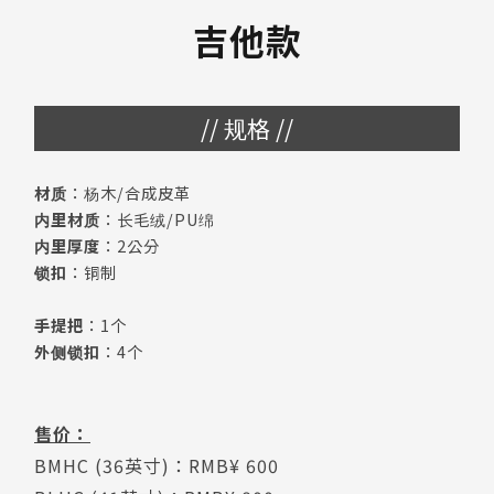
吉他款
// 规格 //
材质
：杨木/合成皮革
内里材质
：长毛绒/PU绵
内里厚度
：2公分
锁扣
：铜制
手提把
：1个
外侧锁扣
：4个
售价：
BMHC (36英寸)：RMB¥ 600