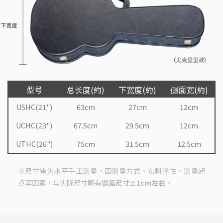
型号
总长度(約)
下宽度(約)
侧面宽(約)
USHC(21")
63cm
27cm
12cm
UCHC(23")
67.5cm
29.5cm
12cm
UTHC(26")
75cm
31.5cm
12.5cm
※尺寸皆为水平手工测量，因测量方式、布料弹性、测量起
点等因素，与实际尺寸略有
误差尺寸±1cm左右
。