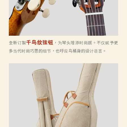
千鸟纹弦钮
全新订製
，为琴头增添时尚感。不仅赋予更
多当代时尚巧思的细节，也呼应鸟桶身的设计语言。