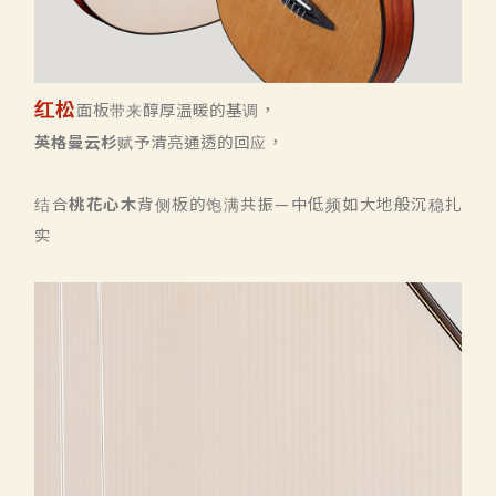
红松
面板带来醇厚温暖的基调，
英格曼云杉
赋予清亮通透的回应，
结合
桃花心木
背侧板的饱满共振—中低频如大地般沉稳扎
实