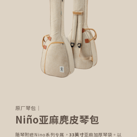
原厂琴包｜
Niño亚麻麂皮琴包
随琴附赠Nino系列专属，
33英寸
亚麻加厚琴袋。以