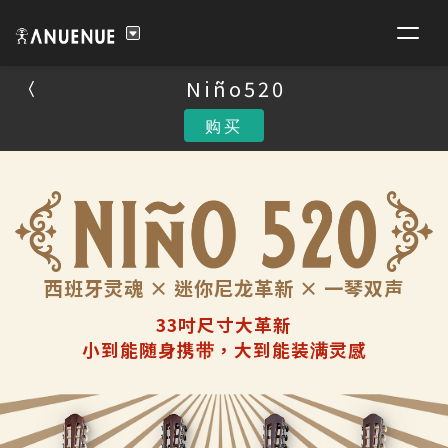
Niño520
Niño520
购买
购买
西班牙灵魂 × 迷你尼龙革新 × 一琴双声
33吋尺寸大革新
小到能随身携带，大到能装满灵感