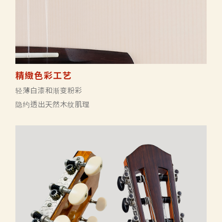
精緻色彩工艺
轻薄白漆和渐变粉彩
隐约透出天然木纹肌理