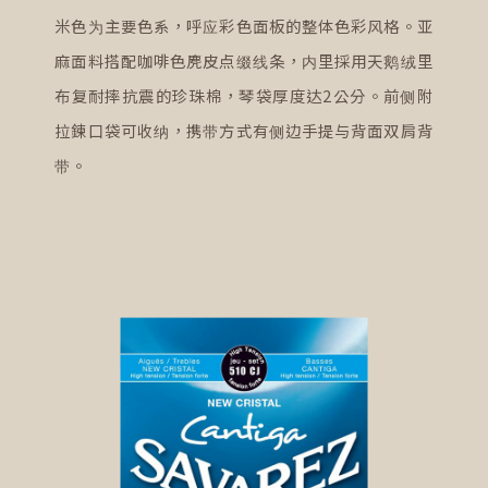
米色为主要色系，呼应彩色面板的整体色彩风格。亚
麻面料搭配咖啡色麂皮点缀线条，内里採用天鹅绒里
布复耐摔抗震的珍珠棉，琴袋厚度达2公分。前侧附
拉鍊口袋可收纳，携带方式有侧边手提与背面双肩背
带。