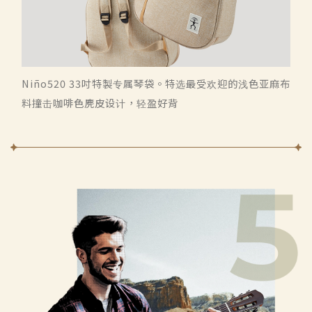
Niño520 33吋特製专属琴袋。特选最受欢迎的浅色亚麻布
料撞击咖啡色麂皮设计，轻盈好背