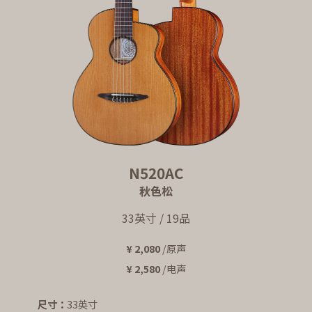
N520AC
秋色松
33英寸 / 19品
¥ 2,080
/原声
¥ 2,580
/电声
尺寸：
33英寸