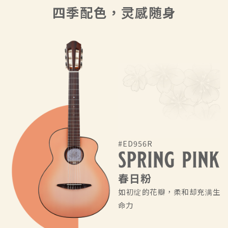
四季配色，灵感随身
#ED956R
春日粉
如初绽的花瓣，柔和却充满生
命力