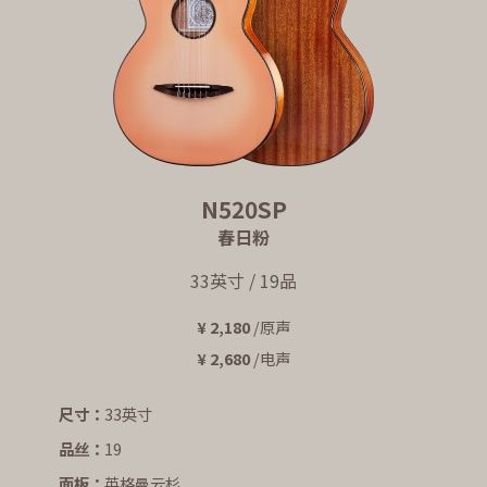
N520SP
春日粉
33英寸 / 19品
¥ 2,180
/原声
¥ 2,680
/电声
尺寸：
33英寸
品丝：
19
面板：
英格曼云杉