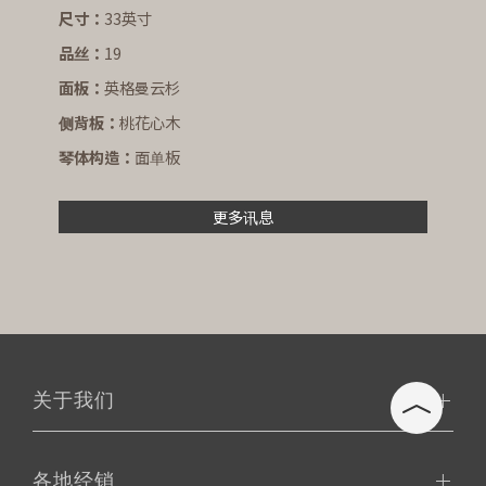
尺寸：
33英寸
品丝：
19
面板：
英格曼云杉
侧背板：
桃花心木
琴体构造：
面单板
更多讯息
关于我们
各地经销