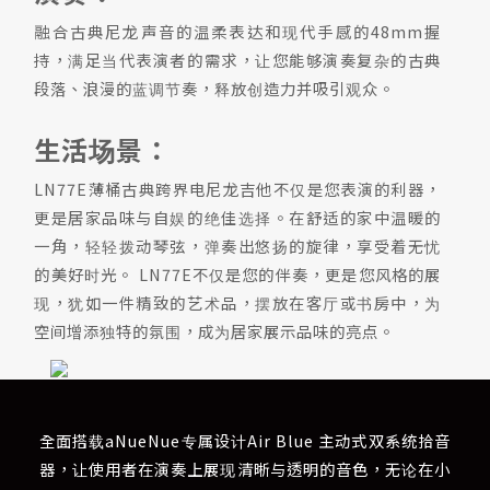
融合古典尼龙声音的温柔表达和现代手感的48mm握
持，满足当代表演者的需求，让您能够演奏复杂的古典
段落、浪漫的蓝调节奏，释放创造力并吸引观众。
生活场景：
LN77E薄桶古典跨界电尼龙吉他不仅是您表演的利器，
更是居家品味与自娱的绝佳选择。在舒适的家中温暖的
一角，轻轻拨动琴弦，弹奏出悠扬的旋律，享受着无忧
的美好时光。 LN77E不仅是您的伴奏，更是您风格的展
现，犹如一件精致的艺术品，摆放在客厅或书房中，为
空间增添独特的氛围，成为居家展示品味的亮点。
全面搭载aNueNue专属设计Air Blue 主动式双系统拾音
器，让使用者在演奏上展现清晰与透明的音色，无论在小