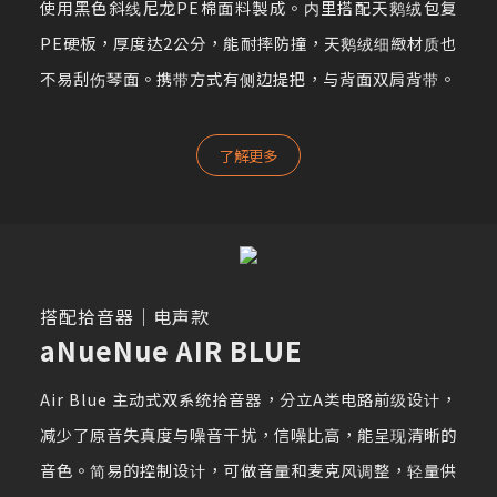
使用黑色斜线尼龙PE棉面料製成。内里搭配天鹅绒包复
PE硬板，厚度达2公分，能耐摔防撞，天鹅绒细緻材质也
不易刮伤琴面。携带方式有侧边提把，与背面双肩背带。
了解更多
搭配拾音器｜电声款
aNueNue AIR BLUE
Air Blue 主动式双系统拾音器，分立A类电路前级设计，
减少了原音失真度与噪音干扰，信噪比高，能呈现清晰的
音色。简易的控制设计，可做音量和麦克风调整，轻量供