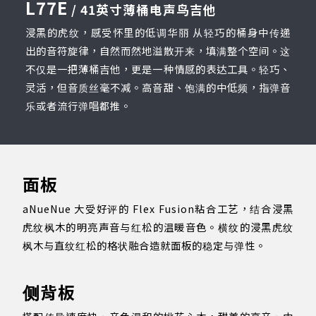
L77E
/ 41英寸薄桶电声鸟吉他
浸黑的虎纹，感受怀里的低调华丽 从轻巧的桶身中传递
出的音符旋律，自然而然地溢散开来，填满整个空间。这
不仅是一把薄桶吉他，更是一种情感的表达工具。轻巧、
灵活，但音质丝毫不减。高音甜、饱满的中低频，指弹音
乐或者流行弹唱都推。
面板
aNueNue 大受好评的 Flex Fusion粘合工艺，结合浸黑
虎纹枫木的明亮声音与红松的温暖音色。横纹的浸黑虎纹
枫木与直纹红松的格状融合造就面板的稳定与弹性。
侧背板