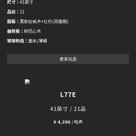
尺寸：
41英寸
品丝：
21
面板：
黑影纹枫木+红杉(双面板)
侧背板：
桃花心木
琴体构造：
面单/薄桶
更多讯息
L77E
41英寸 / 21品
¥ 4,300
/电声