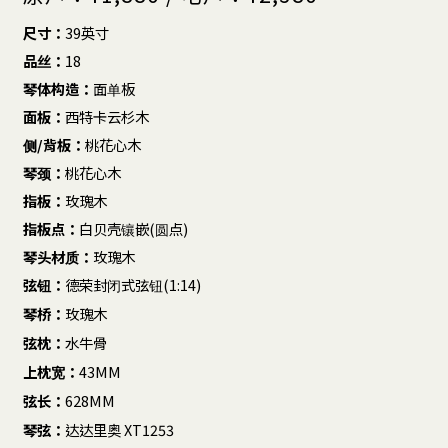
尺寸：
39英寸
品丝：
18
琴体构造：
面单板
面板：
西特卡云杉木
侧/背板：
桃花心木
琴颈：
桃花心木
指板：
玫瑰木
指板点：
白贝壳镶嵌(圆点)
琴头材质：
玫瑰木
弦钮：
德荣封闭式弦钮(1:14)
琴桥：
玫瑰木
弦枕：
水牛骨
上枕宽：
43MM
弦长：
628MM
琴弦：
达达里奥 XT1253