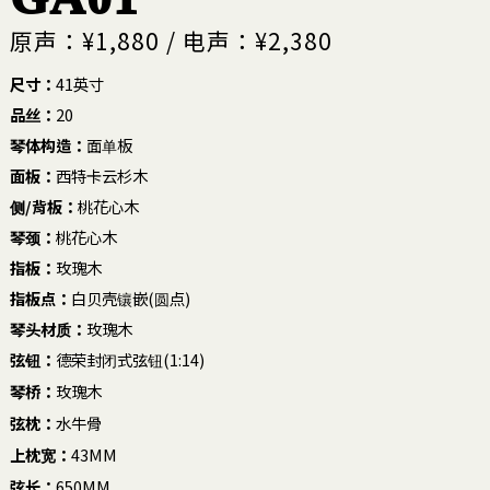
原声：¥1,880 / 电声：¥2,380
尺寸：
41英寸
品丝：
20
琴体构造：
面单板
面板：
西特卡云杉木
侧/背板：
桃花心木
琴颈：
桃花心木
指板：
玫瑰木
指板点：
白贝壳镶嵌(圆点)
琴头材质：
玫瑰木
弦钮：
德荣封闭式弦钮(1:14)
琴桥：
玫瑰木
弦枕：
水牛骨
上枕宽：
43MM
弦长：
650MM