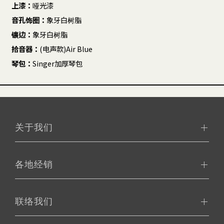
上漆：
哑光漆
音孔饰圈：
象牙白树脂
镶边：
象牙白树脂
拾音器：
(电声款)Air Blue
琴包：
Singer加厚琴包
关于我们
各地经销
联络我们