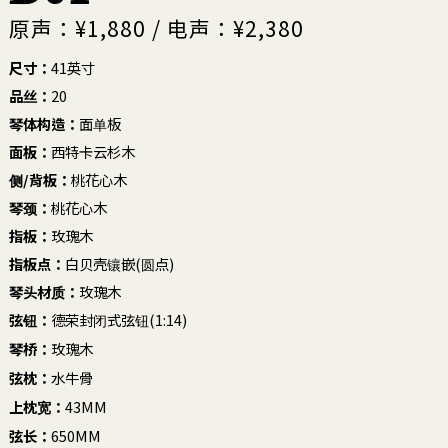
原声：¥1,880 / 电声：¥2,380
尺寸：
41英寸
品丝：
20
琴体构造：
面单板
面板：
西特卡云杉木
侧/背板：
桃花心木
琴颈：
桃花心木
指板：
玫瑰木
指板点：
白贝壳镶嵌(圆点)
琴头材质：
玫瑰木
弦钮：
德荣封闭式弦钮(1:14)
琴桥：
玫瑰木
弦枕：
水牛骨
上枕宽：
43MM
弦长：
650MM