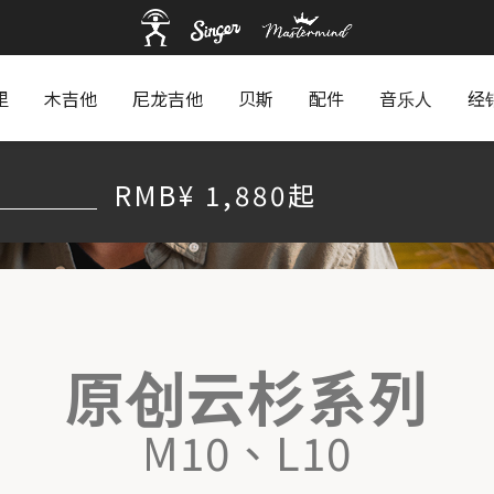
里
木吉他
尼龙吉他
贝斯
配件
音乐人
经
RMB¥ 1,880起
原创云杉系列
M10、L10